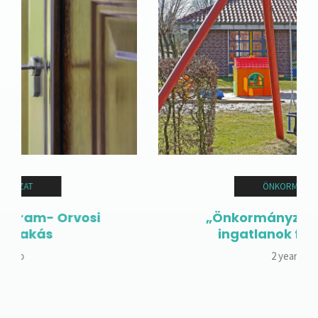
ÖNKORMÁNYZAT
„Önkormányzati tulajdonú
ingatlanok fejlesztése"
2 years ago