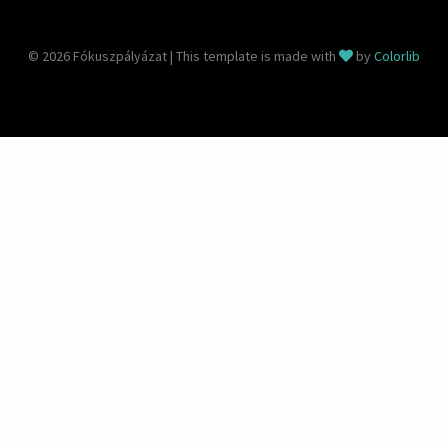
© 2026 Fókuszpályázat | This template is made with
by
Colorlib