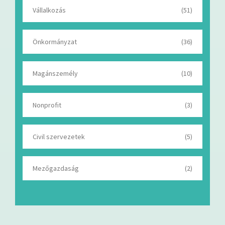
Vállalkozás
(51)
Önkormányzat
(36)
Magánszemély
(10)
Nonprofit
(3)
Civil szervezetek
(5)
Mezőgazdaság
(2)