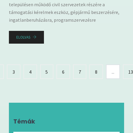
településen működő civil szervezetek részére a
támogatási kérelmek eszköz, gépjármű beszerzésére,
ingatlanberuházásra, programszervezésre
ELOLVAS
3
4
5
6
7
8
...
1
Témák