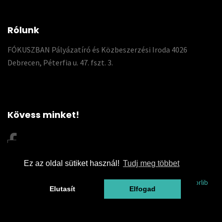
Rólunk
FÓKUSZBAN Pályázatíró és Közbeszerzési Iroda 4026
Debrecen, Péterfia u. 47. fszt. 3.
Kövess minket!
Ez az oldal sütiket használ!
Tudj meg többet
© 2026 Fókuszpályázat | This template is made with
by
Colorlib
Elutasít
Elfogad