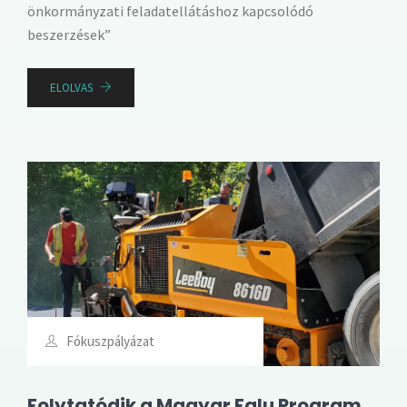
önkormányzati feladatellátáshoz kapcsolódó
beszerzések”
ELOLVAS
Fókuszpályázat
Folytatódik a Magyar Falu Program