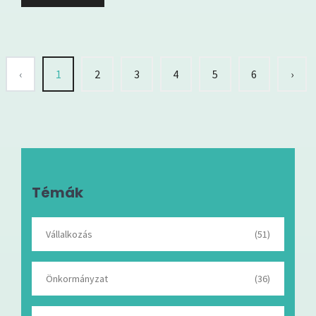
‹
1
2
3
4
5
6
›
Témák
Vállalkozás
(51)
Önkormányzat
(36)