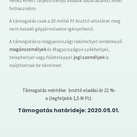
nehéz emelt teljesítményű kvadok vásárlásához lehet
felhasználni.
A támogatás csak a 20 millió Ft bruttó vételárat meg
nem haladó gépjárművekre igényelhető.
A támogatásra magyarországi lakóhellyel rendelkező
magánszemélyek
és Magyországon székhellyel,
telephellyel vagy fiókteleppel
jogi személyek
is
nyújthatnak be kérelmet.
Támogatás mértéke: bruttó eladási ár 21 %-
a (legfeljebb 1,5 M Ft).
Támogatás határideje: 2020.05.01.