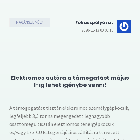
Fókuszpályázat
MAGÁNSZEMÉLY
2020-01-13 09:05:11
Elektromos autóra a támogatást május
1-ig lehet igénybe venni!
A támogogatást tisztán elektromos személygépkocsik,
legfeljebb 3,5 tonna megengedett legnagyobb
össztömegű tisztán elektromos tehergépkocsik
és/vagy L7e-CU kategóriájú áruszállításra tervezett