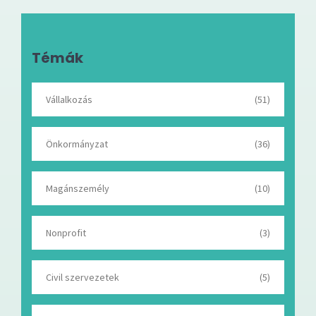
Témák
Vállalkozás
(51)
Önkormányzat
(36)
Magánszemély
(10)
Nonprofit
(3)
Civil szervezetek
(5)