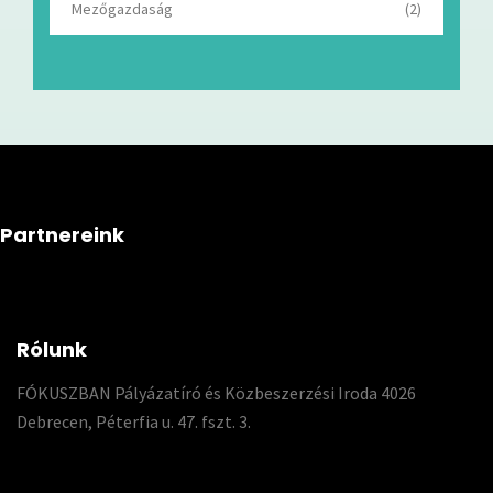
Mezőgazdaság
(2)
Partnereink
Rólunk
FÓKUSZBAN Pályázatíró és Közbeszerzési Iroda 4026
Debrecen, Péterfia u. 47. fszt. 3.