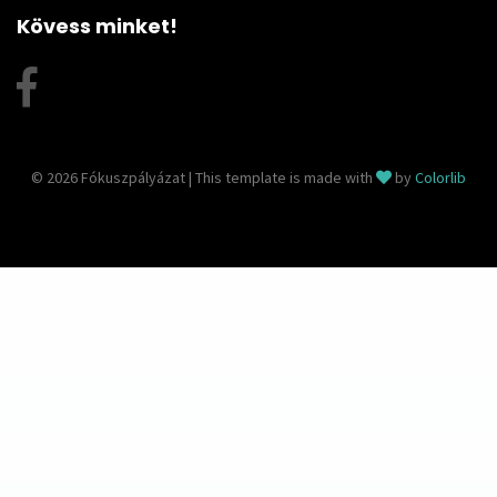
Kövess minket!
© 2026 Fókuszpályázat | This template is made with
by
Colorlib