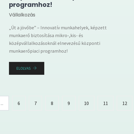
programhoz!
Vállalkozás
„Út a jövőbe” – Innovatív munkahelyek, képzett
munkaerő biztosítása mikro-,kis- és
középvállalkozásoknál elnevezésű központi
munkaerőpiaci programhoz!
ELOLVAS
...
6
7
8
9
10
11
12