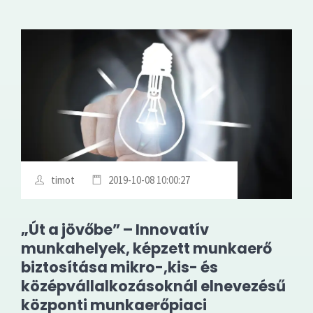
timot
2019-10-08 10:00:27
„Út a jövőbe” – Innovatív
munkahelyek, képzett munkaerő
biztosítása mikro-,kis- és
középvállalkozásoknál elnevezésű
központi munkaerőpiaci