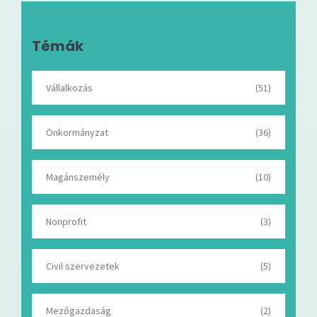
Témák
Vállalkozás
(51)
Önkormányzat
(36)
Magánszemély
(10)
Nonprofit
(3)
Civil szervezetek
(5)
Mezőgazdaság
(2)