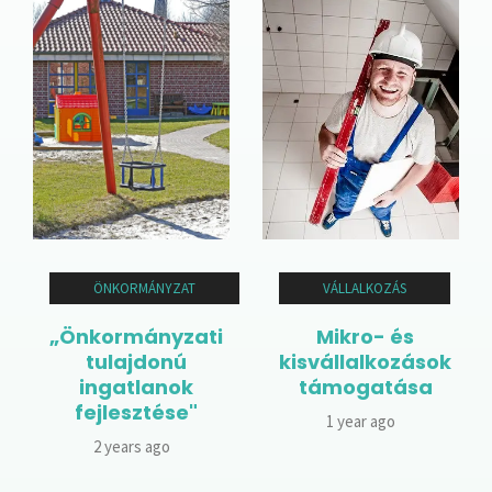
ÖNKORMÁNYZAT
VÁLLALKOZÁS
„Önkormányzati
Mikro- és
tulajdonú
kisvállalkozások
ingatlanok
támogatása
fejlesztése"
1 year ago
2 years ago