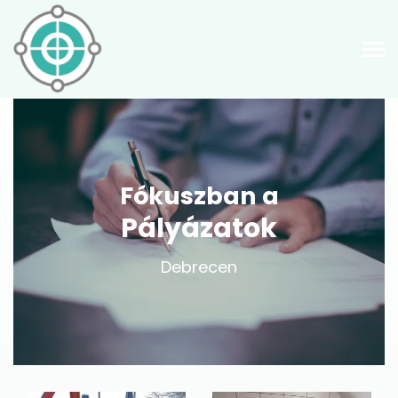
Fókuszban a
Pályázatok
Debrecen