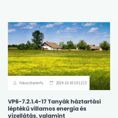
fokuszbaninfo
2019-10-30 10:12:13
VP6-7.2.1.4-17 Tanyák háztartási
léptékű villamos energia és
vízellátás, valamint