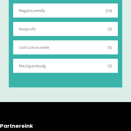
Magánszemély
(10)
Nonprofit
(3)
Civil szervezetek
(5)
Mezőgazdaság
(2)
Partnereink