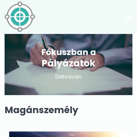
Fókuszban a
Pályázatok
Debrecen
Magánszemély