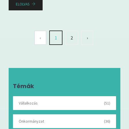
ELOLVAS
‹
1
2
›
Témák
Vállalkozás
(51)
Önkormányzat
(36)