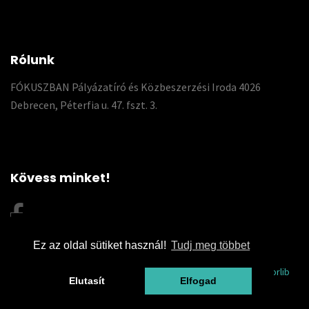
Rólunk
FÓKUSZBAN Pályázatíró és Közbeszerzési Iroda 4026
Debrecen, Péterfia u. 47. fszt. 3.
Kövess minket!
Ez az oldal sütiket használ!
Tudj meg többet
© 2026 Fókuszpályázat | This template is made with
by
Colorlib
Elutasít
Elfogad