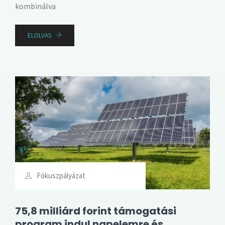
kombinálva
ELOLVAS
Fókuszpályázat
75,8 milliárd forint támogatási
program indul napelemre és