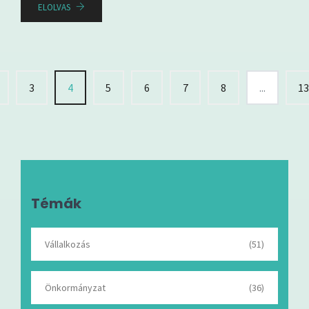
ELOLVAS
3
4
5
6
7
8
...
1
Témák
Vállalkozás
(51)
Önkormányzat
(36)