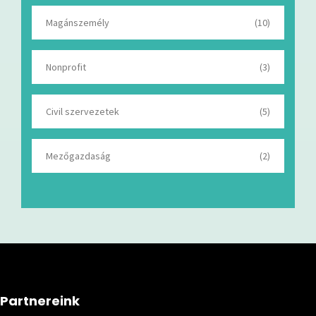
Magánszemély
(10)
Nonprofit
(3)
Civil szervezetek
(5)
Mezőgazdaság
(2)
Partnereink