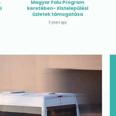
A Magyar Falu Program
keretében elindul a Falusi Civil
Alap
6 years ago