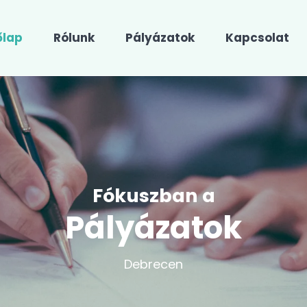
őlap
Rólunk
Pályázatok
Kapcsolat
Fókuszban a
Pályázatok
Debrecen