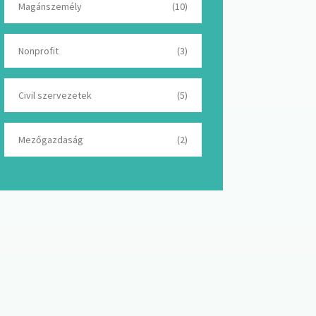
Magánszemély
(10)
Nonprofit
(3)
Civil szervezetek
(5)
Mezőgazdaság
(2)