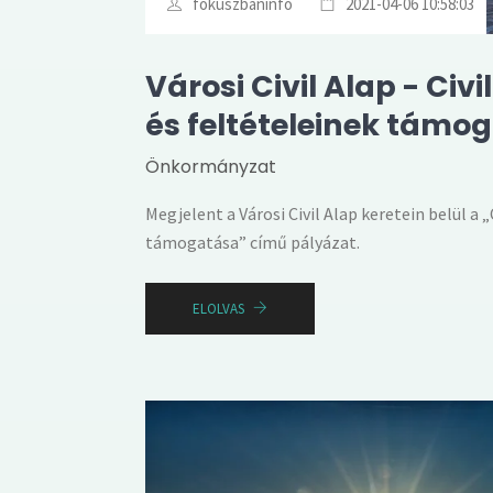
fokuszbaninfo
2021-04-06 10:58:03
Városi Civil Alap - Ci
és feltételeinek támo
Önkormányzat
Megjelent a Városi Civil Alap keretein belül a 
támogatása” című pályázat.
ELOLVAS