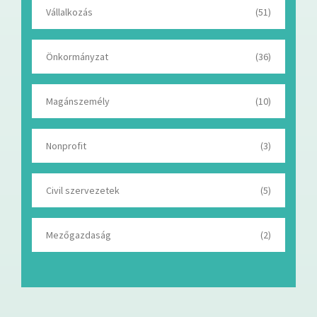
Vállalkozás
(51)
Önkormányzat
(36)
Magánszemély
(10)
Nonprofit
(3)
Civil szervezetek
(5)
Mezőgazdaság
(2)