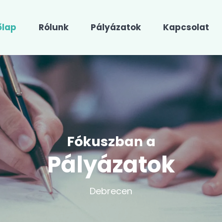
őlap
Rólunk
Pályázatok
Kapcsolat
Fókuszban a
Pályázatok
Debrecen