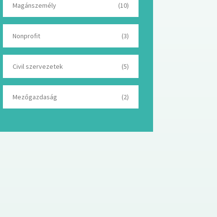
Magánszemély
(10)
Nonprofit
(3)
Civil szervezetek
(5)
Mezőgazdaság
(2)