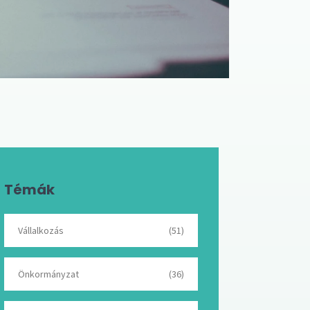
Témák
Vállalkozás
(51)
Önkormányzat
(36)