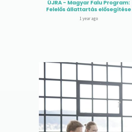
rogram:
Hamarosan a baromfi- és
ősegítése
sertéstartó telepeket támogat
pályázat!
6 years ago