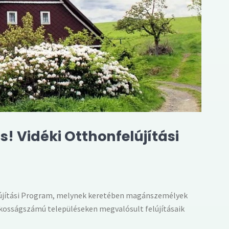
! Vidéki Otthonfelújítási
felújítási Program, melynek keretében magánszemélyek
lakosságszámú településeken megvalósult felújításaik