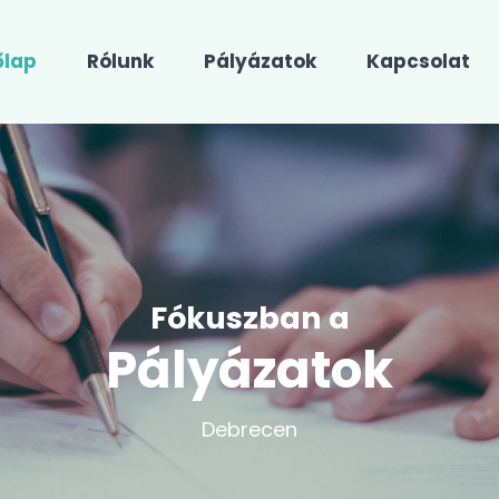
őlap
Rólunk
Pályázatok
Kapcsolat
Fókuszban a
Pályázatok
Debrecen