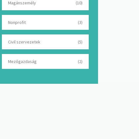
Magánszemély
(10)
Nonprofit
(3)
Civil szervezetek
(5)
Mezőgazdaság
(2)