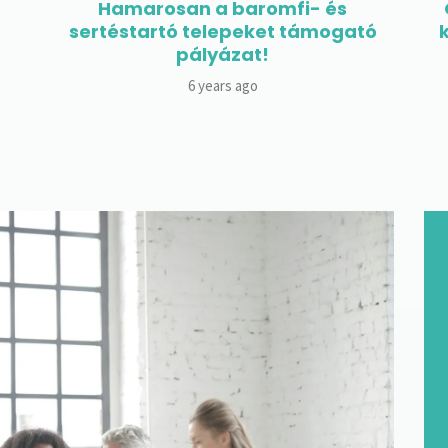
GINOP-1.2.-10-19 Mikro-, kis- és
ó
középvállakozások technológiai
modernizációjának
támogatása
6 years ago