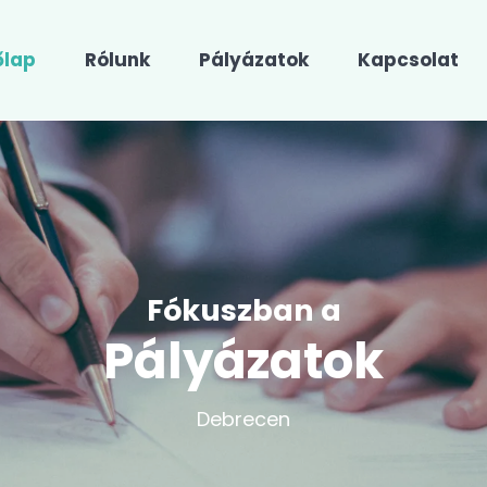
őlap
Rólunk
Pályázatok
Kapcsolat
Fókuszban a
Pályázatok
Debrecen