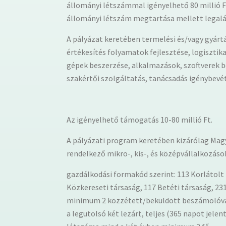
állományi létszámmal igényelhető 80 millió F
állományi létszám megtartása mellett legaláb
A pályázat keretében termelési és/vagy gyár
értékesítés folyamatok fejlesztése, logisztika
gépek beszerzése, alkalmazások, szoftverek be
szakértői szolgáltatás, tanácsadás igénybevé
Az igényelhető támogatás 10-80 millió Ft.
A pályázati program keretében kizárólag Magy
rendelkező mikro-, kis-, és középvállalkozások
gazdálkodási formakód szerint: 113 Korlátolt
Közkereseti társaság, 117 Betéti társaság, 23
minimum 2 közzétett/beküldött beszámolóval l
a legutolsó két lezárt, teljes (365 napot jelen