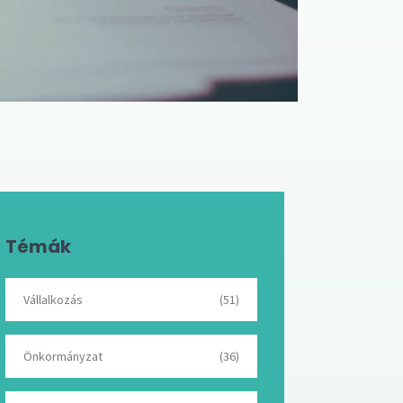
Témák
Vállalkozás
(51)
Önkormányzat
(36)