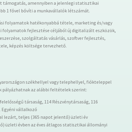
t támogatás, amennyiben a jelenlegi statisztikai
b 1 fővel bővíti a munkavállalók létszámát.
tási folyamatok hatékonyabbá tétele, marketing és/vagy
i folyamatok fejlesztése céljából új digitalizált eszközök,
szerzése, szolgáltatás vásárlás, szoftver fejlesztés,
tele, képzés költsége tervezhető.
arországon székhellyel vagy telephellyel, fiókteleppel
 pályázhatnak az alábbi feltételek szerint:
 felelősségű társaság, 114 Részvénytársaság, 116
1 Egyéni vállalkozó
ezárt, teljes (365 napot jelentő) üzleti év
tő) üzleti évben az éves átlagos statisztikai állományi