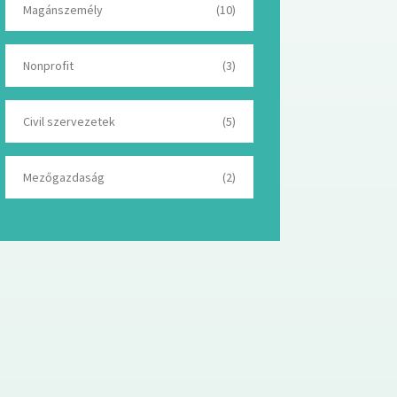
Magánszemély
(10)
Nonprofit
(3)
Civil szervezetek
(5)
Mezőgazdaság
(2)