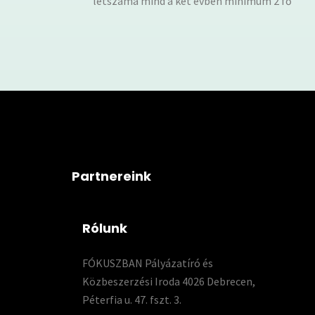
létszáma mind a két évben minimum 2 fő
Partnereink
Rólunk
FÓKUSZBAN Pályázatíró és
Közbeszerzési Iroda 4026 Debrecen,
Péterfia u. 47. fszt. 3.