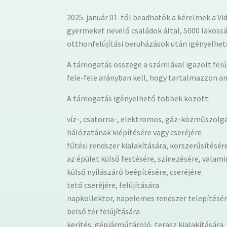
2025. január 01-től beadhatók a kérelmek a V
gyermeket nevelő családok által, 5000 lakoss
otthonfelújítási beruházások után igényelhet
A támogatás összege a számlával igazolt felú
fele-fele arányban kell, hogy tartalmazzon a
A támogatás igényelhető többek között:
víz-, csatorna-, elektromos, gáz-közműszolgál
hálózatának kiépítésére vagy cseréjére
fűtési rendszer kialakítására, korszerűsítésér
az épület külső festésére, színezésére, valami
külső nyílászáró beépítésére, cseréjére
tető cseréjére, felújítására
napkollektor, napelemes rendszer telepítésé
belső tér felújítására
kerítés, gépjárműtároló, terasz kialakítására