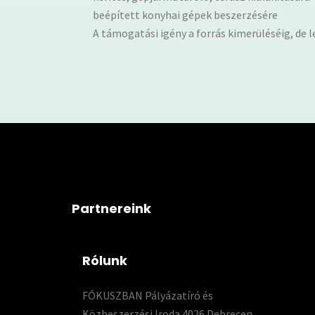
beépített konyhai gépek beszerzésére
A támogatási igény a forrás kimerüléséig, de l
Partnereink
Rólunk
FÓKUSZBAN Pályázatíró és
Közbeszerzési Iroda 4026 Debrecen,