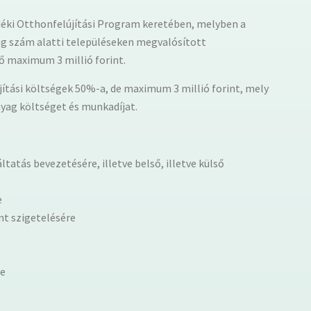
idéki Otthonfelújítási Program keretében, melyben a
ág szám alatti településeken megvalósított
ő maximum 3 millió forint.
jítási költségek 50%-a, de maximum 3 millió forint, mely
nyag költséget és munkadíjat.
tatás bevezetésére, illetve belső, illetve külső
e
nt szigetelésére
re