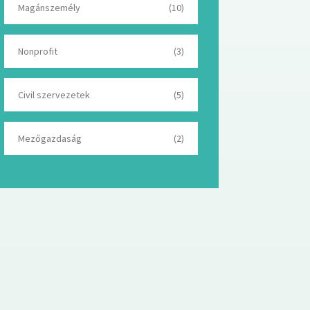
Magánszemély
(10)
Nonprofit
(3)
Civil szervezetek
(5)
Mezőgazdaság
(2)