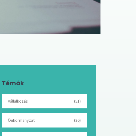
Témák
Vállalkozás
(51)
Önkormányzat
(36)