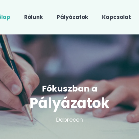
őlap
Rólunk
Pályázatok
Kapcsolat
Fókuszban a
Pályázatok
Debrecen