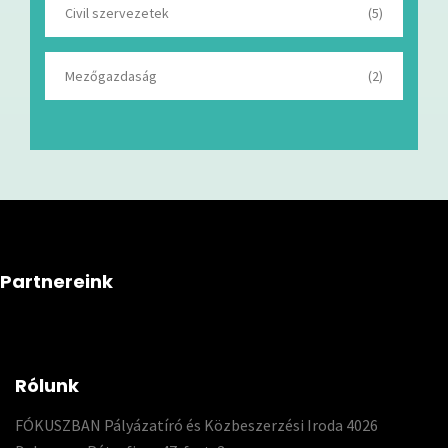
Civil szervezetek
(5)
Mezőgazdaság
(2)
Partnereink
Rólunk
FÓKUSZBAN Pályázatíró és Közbeszerzési Iroda 4026