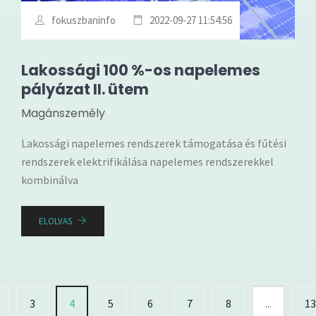
fokuszbaninfo
2022-09-27 11:54:56
Lakossági 100 %-os napelemes
pályázat II. ütem
Magánszemély
Lakossági napelemes rendszerek támogatása és fűtési
rendszerek elektrifikálása napelemes rendszerekkel
kombinálva
ELOLVAS
3
4
5
6
7
8
...
1