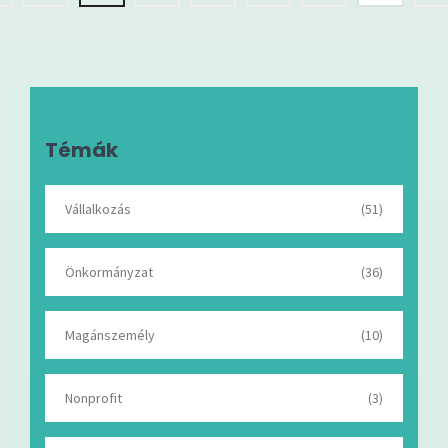
Témák
Vállalkozás
(51)
Önkormányzat
(36)
Magánszemély
(10)
Nonprofit
(3)