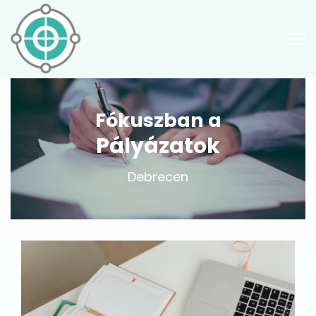
Fókuszban a
Pályázatok
Debrecen