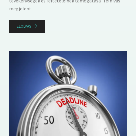
tevékenységek és feltételeinek támogatása” felhívás
megjelent.
ELOLVAS