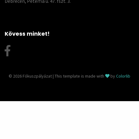
Debrecen, Péterfia u. 47. fszt. 3.
Kövess minket!
© 2026 Fókuszpályázat | This template is made with
by
Colorlib