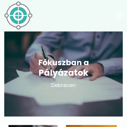
Fókuszban a
Pályázatok
Debrecen