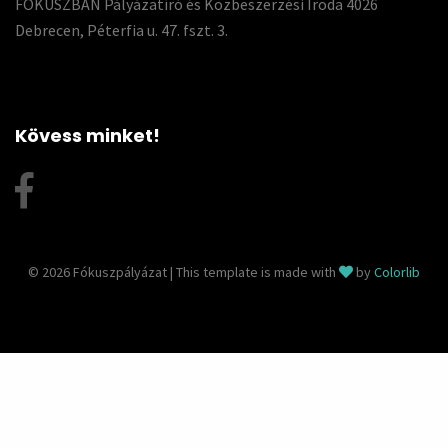
FÓKUSZBAN Pályázatíró és Közbeszerzési Iroda 4026
Debrecen, Péterfia u. 47. fszt. 3.
Kövess minket!
© 2026 Fókuszpályázat | This template is made with
by
Colorlib