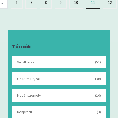
...
6
7
8
9
10
11
12
Témák
Vállalkozás
(51)
Önkormányzat
(36)
Magánszemély
(10)
Nonprofit
(3)