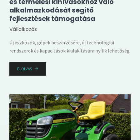
és termelési kihívásokhoz való
alkalmazkodását segítő
fejlesztések támogatása
Vállalkozás
Új eszközök, gépek beszerzésére, új technológiai
rendszerek és kapacitások kialakítására nyílik lehetőség
ELOLVAS