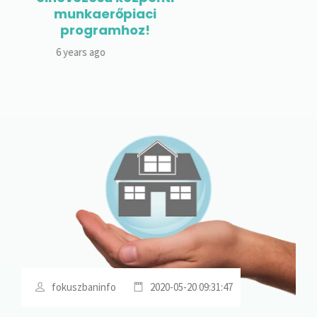
aci
z!
fokuszbaninfo
2020-05-20 09:31:47