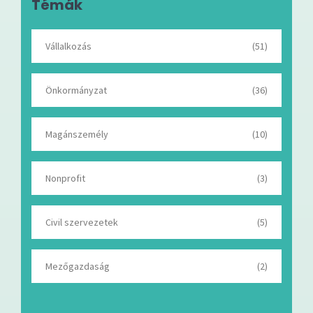
Témák
Vállalkozás
(51)
Önkormányzat
(36)
Magánszemély
(10)
Nonprofit
(3)
Civil szervezetek
(5)
Mezőgazdaság
(2)