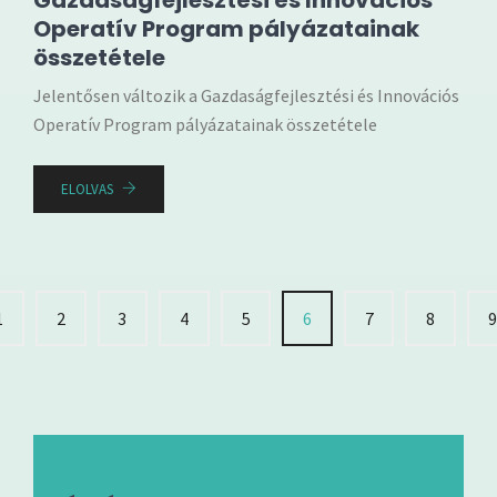
Gazdaságfejlesztési és Innovációs
Operatív Program pályázatainak
összetétele
Jelentősen változik a Gazdaságfejlesztési és Innovációs
Operatív Program pályázatainak összetétele
ELOLVAS
1
2
3
4
5
6
7
8
9