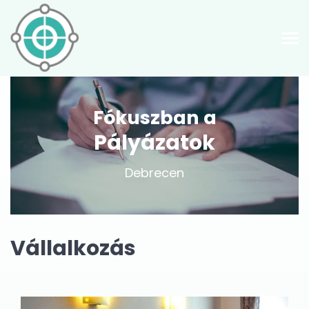
Fókuszban a
Pályázatok
Debrecen
Vállalkozás