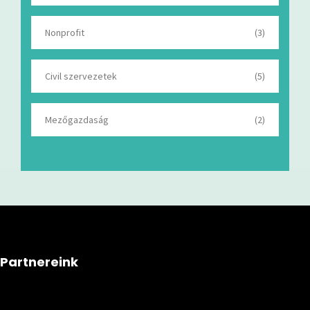
Nonprofit
(3)
Civil szervezetek
(5)
Mezőgazdaság
(2)
Partnereink