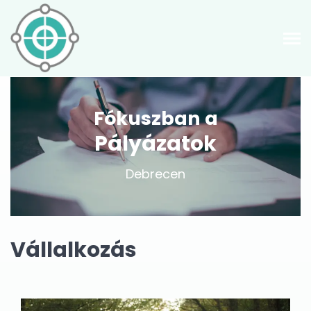
Fókuszban a
Pályázatok
Debrecen
Vállalkozás