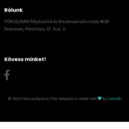
Rólunk
FÓKUSZBAN Pályázatíró és Közbeszerzési Iroda 4026
Debrecen, Péterfia u. 47. fszt. 3.
Kövess minket!
© 2026 Fókuszpályázat | This template is made with
by
Colorlib