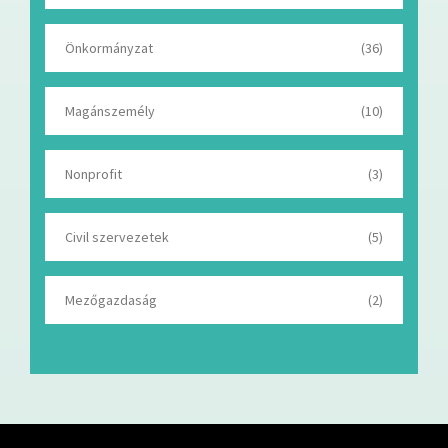
Önkormányzat
(36)
Magánszemély
(10)
Nonprofit
(3)
Civil szervezetek
(5)
Mezőgazdaság
(2)