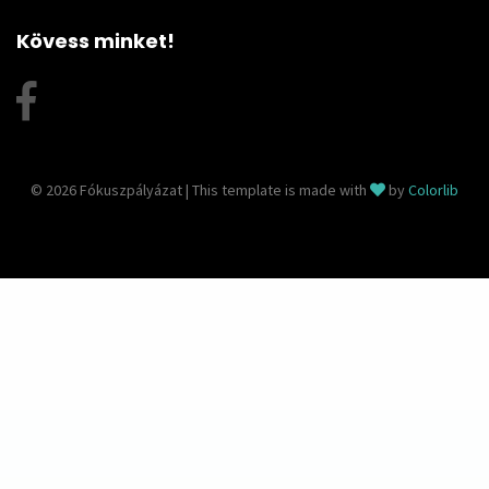
Kövess minket!
© 2026 Fókuszpályázat | This template is made with
by
Colorlib