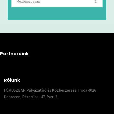
Mezőgazdaság
(2)
Partnereink
Rólunk
FÓKUSZBAN Pályázatíró és Közbeszerzési Iroda 4026
Debrecen, Péterfia u. 47. fszt. 3.