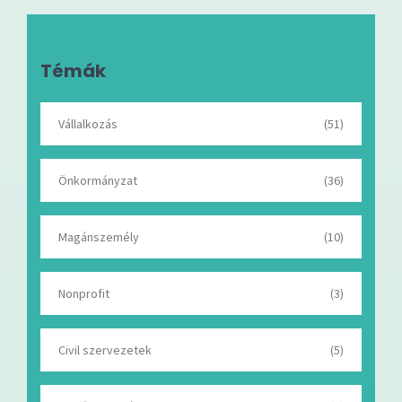
Témák
Vállalkozás
(51)
Önkormányzat
(36)
Magánszemély
(10)
Nonprofit
(3)
Civil szervezetek
(5)