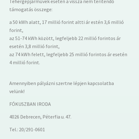
Tehergépjárművek esetén a vissza nem térítendő
támogatás összege:
a 50 kWh alatt, 17 millió forint altti ár estén 3,6 millió
forint,
az 51-74 kWh között, legfeljebb 22 millió forintos ár
esetén 3,8 millió forint,
az 74 kWh felett, legfeljebb 25 millió forintos ár esetén
4 millió forint.
Amennyiben pályázni szertne lépjen kapcsolatba
velünk!
FÓKUSZBAN IRODA
4026 Debrecen, Péterfia u. 47.
Tel.: 20/291-0601