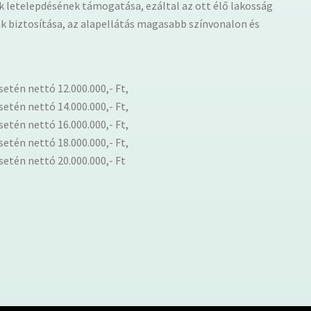
k letelepdésének támogatása, ezáltal az ott élő lakosság
ak biztosítása, az alapellátás magasabb színvonalon és
etén nettó 12.000.000,- Ft,
etén nettó 14.000.000,- Ft,
etén nettó 16.000.000,- Ft,
etén nettó 18.000.000,- Ft,
etén nettó 20.000.000,- Ft