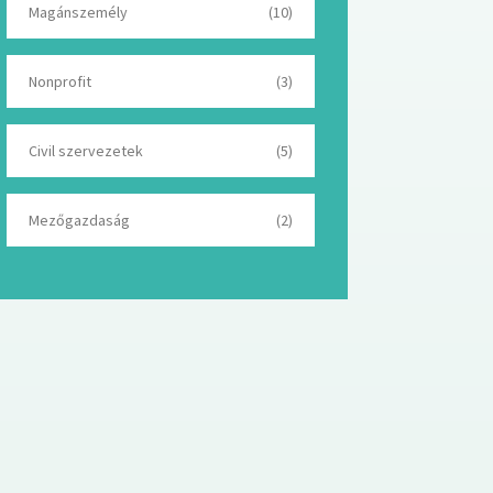
Magánszemély
(10)
Nonprofit
(3)
Civil szervezetek
(5)
Mezőgazdaság
(2)