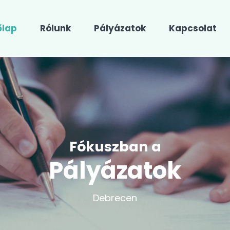
őlap
Rólunk
Pályázatok
Kapcsolat
Fókuszban a
Pályázatok
Debrecen