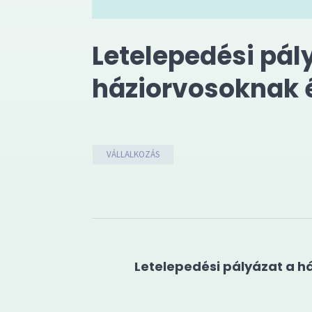
Letelepedési pál
háziorvosoknak 
VÁLLALKOZÁS
Letelepedési pályázat a h