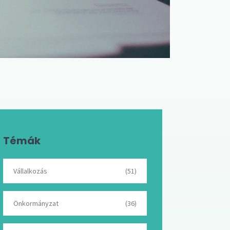
Témák
Vállalkozás
(51)
Önkormányzat
(36)