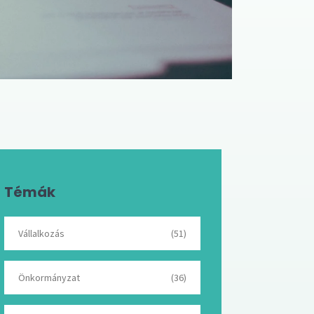
Témák
Vállalkozás
(51)
Önkormányzat
(36)