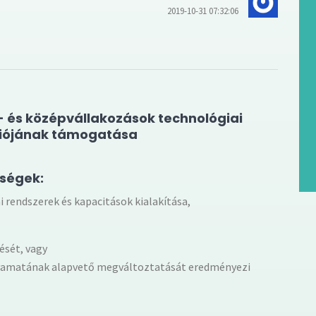
2019-10-31 07:32:06
s- és középvállakozások technológiai
iójának támogatása
ységek:
i rendszerek és kapacitások kialakítása,
ését, vagy
olyamatának alapvető megváltoztatását eredményezi