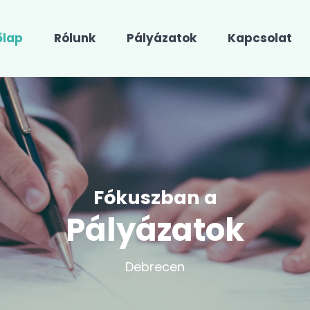
őlap
Rólunk
Pályázatok
Kapcsolat
Fókuszban a
Pályázatok
Debrecen