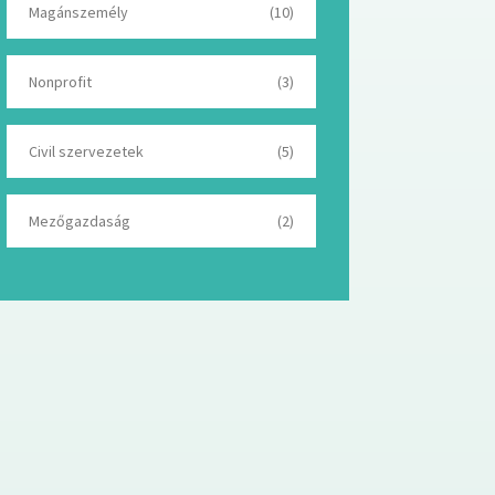
Magánszemély
(10)
Nonprofit
(3)
Civil szervezetek
(5)
Mezőgazdaság
(2)