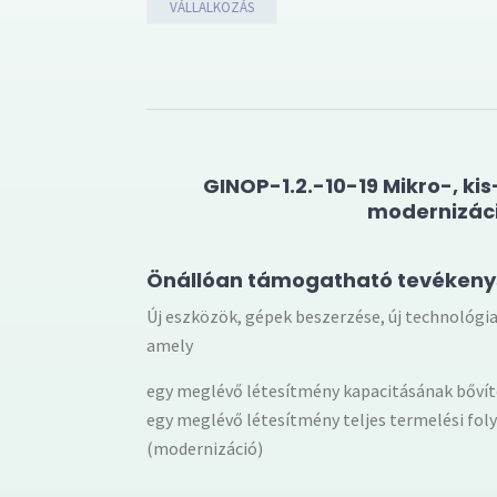
VÁLLALKOZÁS
GINOP-1.2.-10-19 Mikro-, ki
modernizác
Önállóan támogatható tevéken
Új eszközök, gépek beszerzése, új technológia
amely
egy meglévő létesítmény kapacitásának bővít
egy meglévő létesítmény teljes termelési f
(modernizáció)