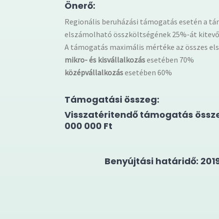
Önerő:
Regionális beruházási támogatás esetén a tá
elszámolható összköltségének 25%-át kitevő ig
A támogatás maximális mértéke az összes el
mikro- és kisvállalkozás
esetében 70%
középvállalkozás
esetében 60%
Támogatási összeg:
Visszatéritendő támogatás össz
000 000 Ft
Benyújtási határidő:
2019