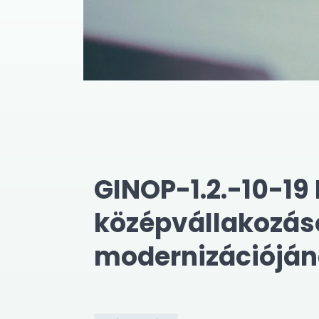
GINOP-1.2.-10-19 
középvállakozás
modernizációjá