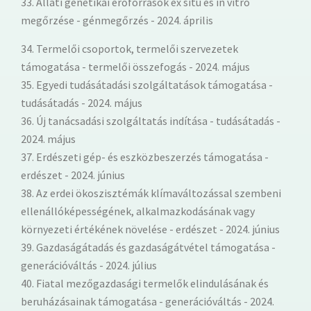
33. Állati genetikai erőforrások ex situ és in vitro
megőrzése - génmegőrzés - 2024. április
34. Termelői csoportok, termelői szervezetek
támogatása - termelői összefogás - 2024. május
35. Egyedi tudásátadási szolgáltatások támogatása -
tudásátadás - 2024. május
36. Új tanácsadási szolgáltatás indítása - tudásátadás -
2024. május
37. Erdészeti gép- és eszközbeszerzés támogatása -
erdészet - 2024. június
38. Az erdei ökoszisztémák klímaváltozással szembeni
ellenállóképességének, alkalmazkodásának vagy
környezeti értékének növelése - erdészet - 2024. június
39. Gazdaságátadás és gazdaságátvétel támogatása -
generációváltás - 2024. július
40. Fiatal mezőgazdasági termelők elindulásának és
beruházásainak támogatása - generációváltás - 2024.