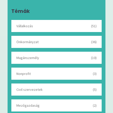
Témák
Vállalkozás
(51)
Önkormányzat
(36)
Magánszemély
(10)
Nonprofit
(3)
Civil szervezetek
(5)
Mezőgazdaság
(2)