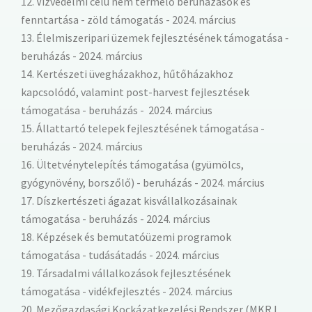
12. Vízvédelmi célú nem termelő beruházások és
fenntartása - zöld támogatás - 2024. március
13. Élelmiszeripari üzemek fejlesztésének támogatása -
beruházás - 2024. március
14. Kertészeti üvegházakhoz, hűtőházakhoz
kapcsolódó, valamint post-harvest fejlesztések
támogatása - beruházás - 2024. március
15. Állattartó telepek fejlesztésének támogatása -
beruházás - 2024. március
16. Ültetvénytelepítés támogatása (gyümölcs,
gyógynövény, borszőlő) - beruházás - 2024. március
17. Díszkertészeti ágazat kisvállalkozásainak
támogatása - beruházás - 2024. március
18. Képzések és bemutatóüzemi programok
támogatása - tudásátadás - 2024. március
19. Társadalmi vállalkozások fejlesztésének
támogatása - vidékfejlesztés - 2024. március
20. Mezőgazdasági Kockázatkezelési Rendszer (MKR I.